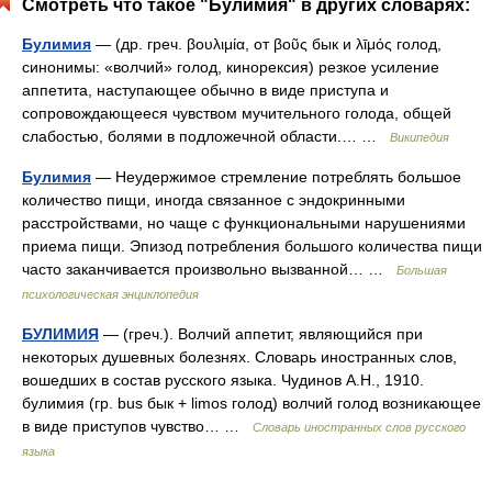
Смотреть что такое "Булимия" в других словарях:
Булимия
— (др. греч. βουλιμία, от βοῦς бык и λῑμός голод,
синонимы: «волчий» голод, кинорексия) резкое усиление
аппетита, наступающее обычно в виде приступа и
сопровождающееся чувством мучительного голода, общей
слабостью, болями в подложечной области.… …
Википедия
Булимия
— Неудержимое стремление потреблять большое
количество пищи, иногда связанное с эндокринными
расстройствами, но чаще с функциональными нарушениями
приема пищи. Эпизод потребления большого количества пищи
часто заканчивается произвольно вызванной… …
Большая
психологическая энциклопедия
БУЛИМИЯ
— (греч.). Волчий аппетит, являющийся при
некоторых душевных болезнях. Словарь иностранных слов,
вошедших в состав русского языка. Чудинов А.Н., 1910.
булимия (гр. bus бык + limos голод) волчий голод возникающее
в виде приступов чувство… …
Словарь иностранных слов русского
языка