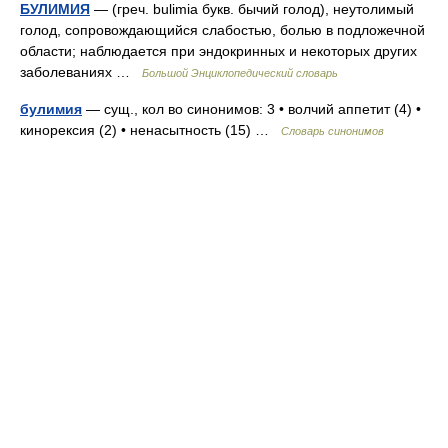
БУЛИМИЯ
— (греч. bulimia букв. бычий голод), неутолимый
голод, сопровождающийся слабостью, болью в подложечной
области; наблюдается при эндокринных и некоторых других
заболеваниях …
Большой Энциклопедический словарь
булимия
— сущ., кол во синонимов: 3 • волчий аппетит (4) •
кинорексия (2) • ненасытность (15) …
Словарь синонимов