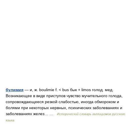
булимия
— и, ж. boulimie f. < bus бык + limos голод. мед.
Возникающее в виде приступов чувство мучительного голода,
сопровождающееся резкой слабостью, иногда обмороком и
болями при некоторых нервных, психических заболеваниях и
заболеваниях желез… …
Исторический словарь галлицизмов русского
языка