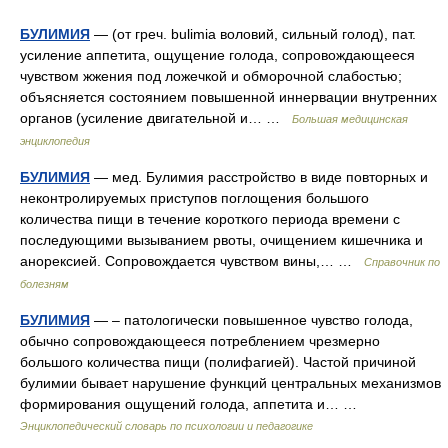
БУЛИМИЯ
— (от греч. bulimia воловий, сильный голод), пат.
усиление аппетита, ощущение голода, сопровождающееся
чувством жжения под ложечкой и обморочной слабостью;
объясняется состоянием повышенной иннервации внутренних
органов (усиление двигательной и… …
Большая медицинская
энциклопедия
БУЛИМИЯ
— мед. Булимия расстройство в виде повторных и
неконтролируемых приступов поглощения большого
количества пищи в течение короткого периода времени с
последующими вызыванием рвоты, очищением кишечника и
анорексией. Сопровождается чувством вины,… …
Справочник по
болезням
БУЛИМИЯ
— – патологически повышенное чувство голода,
обычно сопровождающееся потреблением чрезмерно
большого количества пищи (полифагией). Частой причиной
булимии бывает нарушение функций центральных механизмов
формирования ощущений голода, аппетита и… …
Энциклопедический словарь по психологии и педагогике