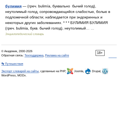
булимия
— (греч. bulimía, буквально бычий голод),
неутолимый голод, сопровождающийся слабостью, болью в
подложечной области; наблюдается при эндокринных и
некоторых других заболеваниях. * * * БУЛИМИЯ БУЛИМИЯ
(греч. bulimia, букв. бычий голод), неутолимый… …
Энциклопедический словарь
© Академик, 2000-2026
18+
Обратная связь:
Техподдержка
,
Реклама на сайте
👣 Путешествия
Экспорт словарей на сайты
, сделанные на PHP,
Joomla,
Drupal,
WordPress, MODx.