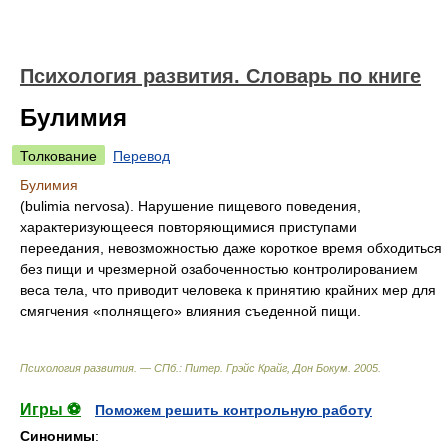
Психология развития. Словарь по книге
Булимия
Толкование
Перевод
Булимия
(bulimia nervosa). Нарушение пищевого поведения,
характеризующееся повторяющимися приступами
переедания, невозможностью даже короткое время обходиться
без пищи и чрезмерной озабоченностью контролированием
веса тела, что приводит человека к принятию крайних мер для
смягчения «полнящего» влияния съеденной пищи.
Психология развития. — СПб.: Питер
.
Грэйс Крайг, Дон Бокум
.
2005
.
Игры ⚽
Поможем решить контрольную работу
Синонимы
: